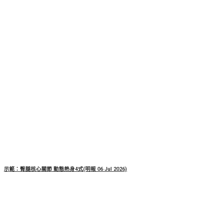
示範：臀腿核心關節 動態熱身4式(明報 06 Jul 2026)