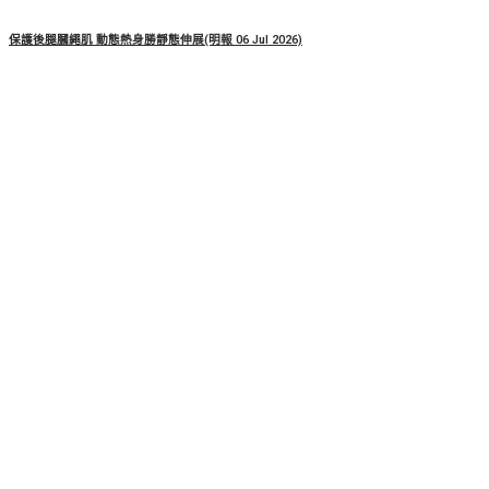
保護後腿膕繩肌 動態熱身勝靜態伸展(明報 06 Jul 2026)