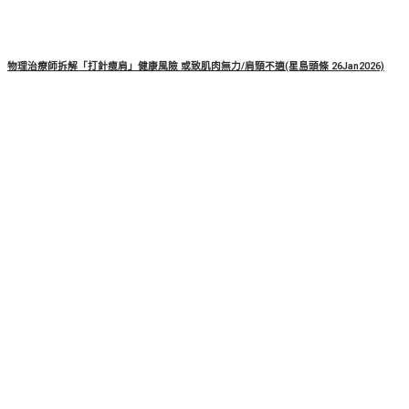
物理治療師拆解「打針瘦肩」健康風險 或致肌肉無力/肩頸不適(星島頭條 26Jan2026)