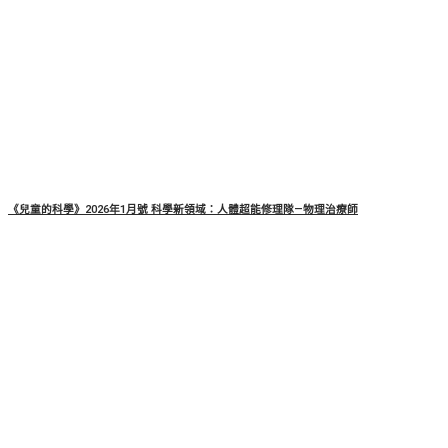
《兒童的科學》2026年1月號 科學新領域：人體超能修理隊—物理治療師