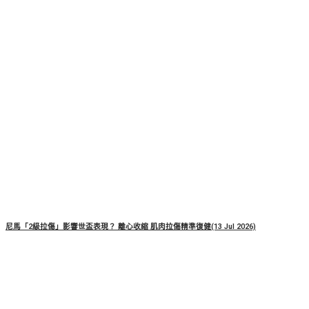
尼馬「2級拉傷」影響世盃表現？ 離心收縮 肌肉拉傷精準復健(13 Jul 2026)