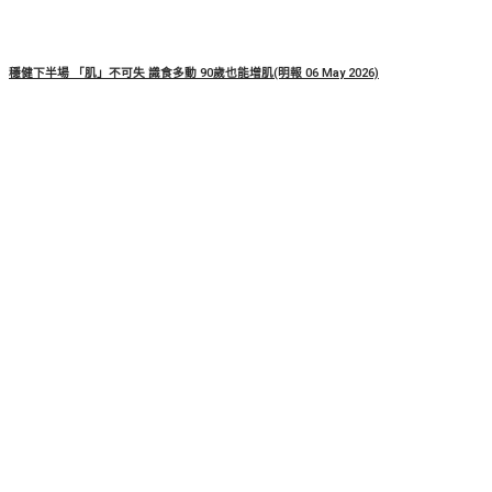
穩健下半場 「肌」不可失 識食多動 90歲也能增肌(明報 06 May 2026)