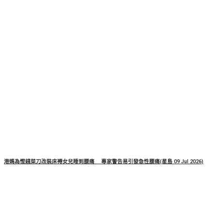
港媽為慳錢菜刀改裝床褥女兒睡到腰痛 專家警告易引發急性腰痛(星島 09 Jul 2026)